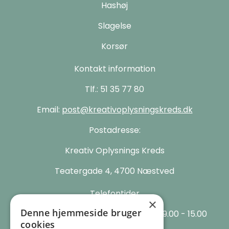
Hashøj
Slagelse
Korsør
Kontakt information
Tlf.: 51 35 77 80
Email:
post@kreativoplysningskreds.dk
Postadresse:
Kreativ Oplysnings Kreds
Teatergade 4, 4700 Næstved
Telefontider
×
Denne hjemmeside bruger
Vi har åbent mandag til torsdag kl. 9.00 - 15.00
cookies